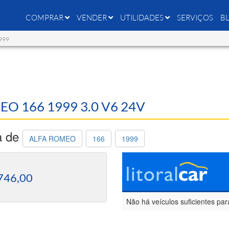
COMPRAR
VENDER
UTILIDADES
SERVIÇOS
B
1999
EO 166 1999 3.0 V6 24V
a de
ALFA ROMEO
166
1999
746,00
Não há veículos suficientes par