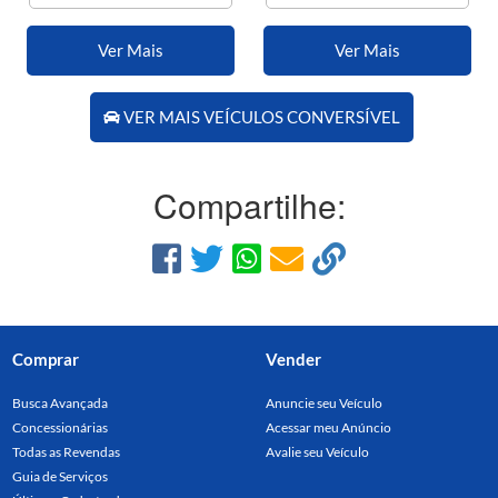
Ver Mais
Ver Mais
VER MAIS VEÍCULOS CONVERSÍVEL
Compartilhe:
Comprar
Vender
Busca Avançada
Anuncie seu Veículo
Concessionárias
Acessar meu Anúncio
Todas as Revendas
Avalie seu Veículo
Guia de Serviços