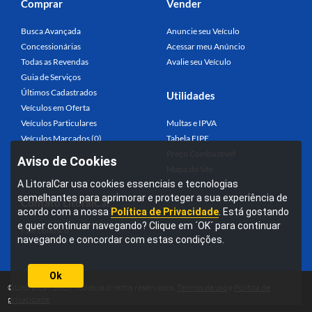
Comprar
Vender
Busca Avançada
Anuncie seu Veículo
Concessionárias
Acessar meu Anúncio
Todas as Revendas
Avalie seu Veículo
Guia de Serviços
Últimos Cadastrados
Utilidades
Veículos em Oferta
Veículos Particulares
Multas e IPVA
Veículos Marcados (0)
Tabela FIPE
Preço Combustível
Aviso de Cookies
Mapa do Site
A LitoralCar usa cookies essenciais e tecnologias
semelhantes para aprimorar e proteger a sua experiência de
Contato LitoralCar
acordo com a nossa
Política de Privacidade
. Está gostando
e quer continuar navegando? Clique em ´OK´ para continuar
Fale conosco
navegando e concordar com estas condições.
Ok
©LitoralCar 2026. Todos os direitos reservados.
Termos de uso
e
Política de
privacidade
.