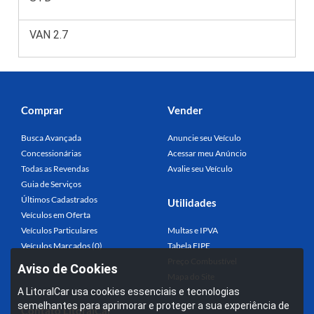
VAN 2.7
Comprar
Vender
Busca Avançada
Anuncie seu Veículo
Concessionárias
Acessar meu Anúncio
Todas as Revendas
Avalie seu Veículo
Guia de Serviços
Últimos Cadastrados
Utilidades
Veículos em Oferta
Veículos Particulares
Multas e IPVA
Veículos Marcados (0)
Tabela FIPE
Preço Combustível
Aviso de Cookies
Mapa do Site
A LitoralCar usa cookies essenciais e tecnologias
semelhantes para aprimorar e proteger a sua experiência de
Contato LitoralCar