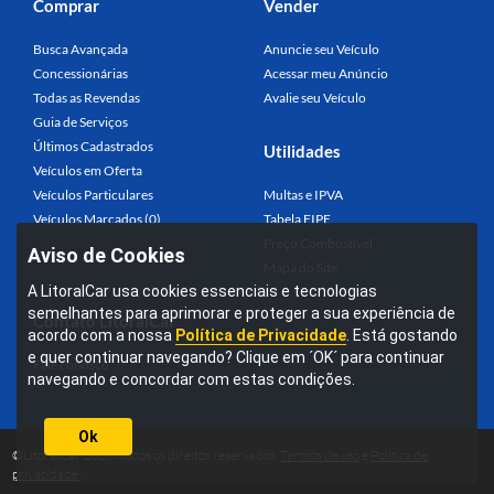
Comprar
Vender
Busca Avançada
Anuncie seu Veículo
Concessionárias
Acessar meu Anúncio
Todas as Revendas
Avalie seu Veículo
Guia de Serviços
Últimos Cadastrados
Utilidades
Veículos em Oferta
Veículos Particulares
Multas e IPVA
Veículos Marcados (0)
Tabela FIPE
Preço Combustível
Aviso de Cookies
Mapa do Site
A LitoralCar usa cookies essenciais e tecnologias
semelhantes para aprimorar e proteger a sua experiência de
Contato LitoralCar
acordo com a nossa
Política de Privacidade
. Está gostando
e quer continuar navegando? Clique em ´OK´ para continuar
Fale conosco
navegando e concordar com estas condições.
Ok
©LitoralCar 2026. Todos os direitos reservados.
Termos de uso
e
Política de
privacidade
.