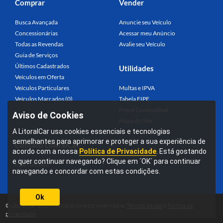
Comprar
Vender
Busca Avançada
Anuncie seu Veículo
Concessionárias
Acessar meu Anúncio
Todas as Revendas
Avalie seu Veículo
Guia de Serviços
Últimos Cadastrados
Utilidades
Veículos em Oferta
Veículos Particulares
Multas e IPVA
Veículos Marcados (0)
Tabela FIPE
Preço Combustível
Aviso de Cookies
Mapa do Site
A LitoralCar usa cookies essenciais e tecnologias
semelhantes para aprimorar e proteger a sua experiência de
Contato LitoralCar
acordo com a nossa
Política de Privacidade
. Está gostando
e quer continuar navegando? Clique em ´OK´ para continuar
Fale conosco
navegando e concordar com estas condições.
Ok
©LitoralCar 2026. Todos os direitos reservados.
Termos de uso
e
Política de
privacidade
.