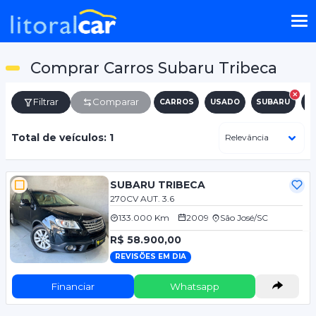
Comprar Carros Subaru Tribeca
Filtrar
Comparar
CARROS
USADO
SUBARU
T
Total de veículos: 1
SUBARU TRIBECA
270CV AUT. 3.6
133.000 Km
2009
São José/SC
R$ 58.900,00
REVISÕES EM DIA
Financiar
Whatsapp