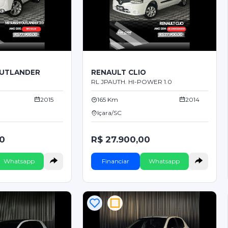
OUTLANDER
RENAULT CLIO
RL JPAUTH. HI-POWER 1.0
2015
165 Km
2014
Içara/SC
00
R$ 27.900,00
Whatsapp
Financiar
Whatsapp