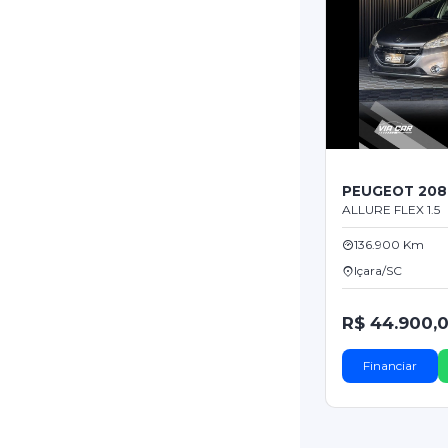
PEUGEOT 208
ALLURE FLEX 1.5
136.900 Km
Içara/SC
R$ 44.900,
Financiar