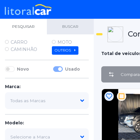
PESQUISAR
BUSCAR
Co
CARRO
MOTO
CAMINHÃO
OUTROS
Total de veículos
Novo
Usado
Comparar
Marca:
Modelo: