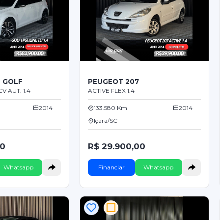
 GOLF
PEUGEOT 207
V AUT. 1.4
ACTIVE FLEX 1.4
2014
133.580 Km
2014
Içara/SC
00
R$ 29.900,00
Whatsapp
Financiar
Whatsapp