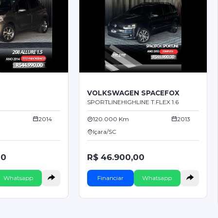
VOLKSWAGEN SPACEFOX
SPORTLINEHIGHLINE T.FLEX 1.6
2014
120.000 Km
2013
Içara/SC
00
R$ 46.900,00
Whatsapp
Financiar
Whatsapp