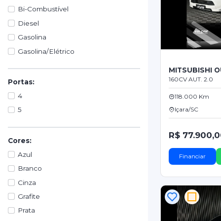
Bi-Combustível
Diesel
Gasolina
Gasolina/Elétrico
MITSUBISHI 
160CV AUT. 2.0
Portas:
4
118.000 Km
Içara/SC
5
R$ 77.900,
Cores:
Azul
Financiar
Branco
Cinza
Grafite
Prata