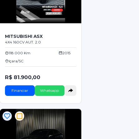
MITSUBISHI ASX
4X4 160CV AUT. 2.0
118.000 Km
2015
Içara/SC
R$ 81.900,00
Financiar
Whatsapp