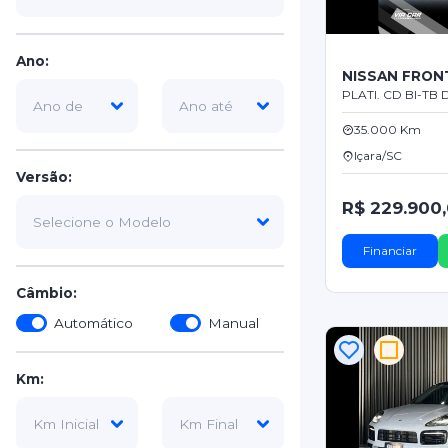
Ano:
NISSAN FRON
PLATI. CD BI-TB D
35.000 Km
Içara/SC
Versão:
R$ 229.900
Financiar
Câmbio:
Automático
Manual
Km: