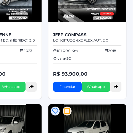
ENNE
JEEP COMPASS
ED. (HÍBRIDO) 3.0
LONGITUDE 4X2 FLEX AUT. 2.0
2023
101.000 Km
2018
Içara/SC
00
R$ 93.900,00
Whatsapp
Financiar
Whatsapp