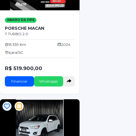
ABAIXO DA FIPE
PORSCHE MACAN
T TURBO 2.0
15.339 Km
2024
Içara/SC
R$ 519.900,00
Financiar
Whatsapp