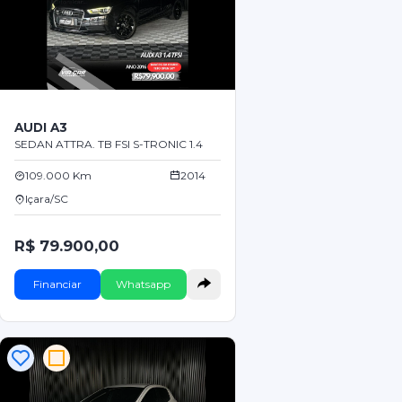
AUDI A3
SEDAN ATTRA. TB FSI S-TRONIC 1.4
109.000 Km
2014
Içara/SC
R$ 79.900,00
Financiar
Whatsapp