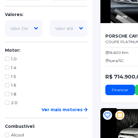
Valores:
PORSCHE CAY
COUPE PLATINUM 
Motor:
16.600 Km
1.0
Içara/SC
1.4
R$ 714.900,
1.5
1.6
Financiar
1.8
2.0
Ver mais motores
Combustível:
Álcool