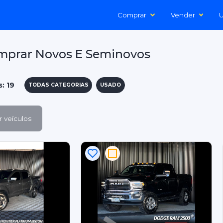
Comprar
Vender
U
mprar Novos E Seminovos
: 19
TODAS CATEGORIAS
USADO
 veículos