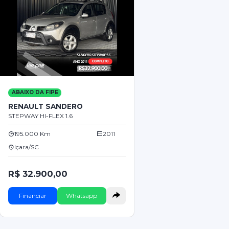
ABAIXO DA FIPE
RENAULT SANDERO
STEPWAY HI-FLEX 1.6
195.000 Km
2011
Içara/SC
R$ 32.900,00
Financiar
Whatsapp