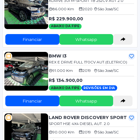
XDRIVE 30I M-SPORT TB 252CV AUT 2.0
86.000 Km
2020
São José/SC
R$ 229.900,00
ABAIXO DA FIPE
Financiar
Whatsapp
BMW I3
REX E DRIVE FULL 170CV AUT.(ELETRICO)
91.000 Km
2019
São José/SC
R$ 134.900,00
ABAIXO DA FIPE
REVISÕES EM DIA
Financiar
Whatsapp
LAND ROVER DISCOVERY SPORT
SPORT HSE 4X4 DIESEL AUT. 2.0
90.000 Km
2019
São José/SC