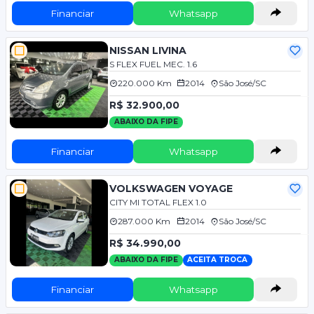
Financiar
Whatsapp
NISSAN LIVINA
S FLEX FUEL MEC. 1.6
220.000 Km
2014
São José/SC
R$ 32.900,00
ABAIXO DA FIPE
Financiar
Whatsapp
VOLKSWAGEN VOYAGE
CITY MI TOTAL FLEX 1.0
287.000 Km
2014
São José/SC
R$ 34.990,00
ABAIXO DA FIPE
ACEITA TROCA
Financiar
Whatsapp