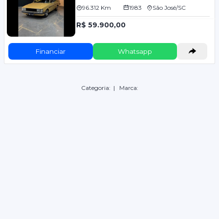
96.312 Km
1983
São José/SC
R$ 59.900,00
Financiar
Whatsapp
Categoria:
| Marca: