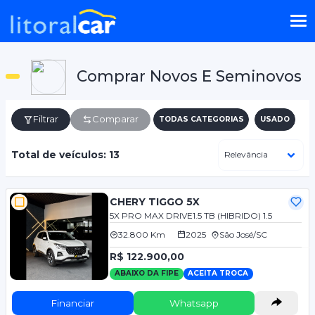
Comprar Novos E Seminovos
Filtrar
Comparar
TODAS CATEGORIAS
USADO
Total de veículos: 13
CHERY TIGGO 5X
5X PRO MAX DRIVE1.5 TB (HIBRIDO) 1.5
32.800 Km
2025
São José/SC
R$ 122.900,00
ABAIXO DA FIPE
ACEITA TROCA
Financiar
Whatsapp