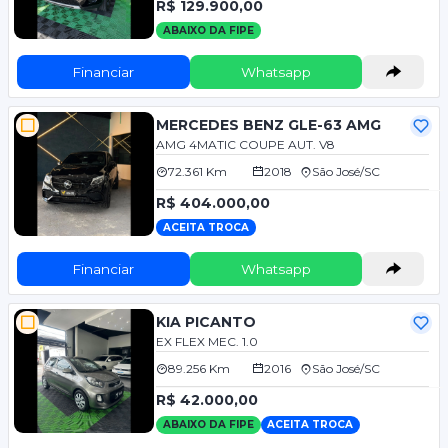
R$ 129.900,00
ABAIXO DA FIPE
Financiar
Whatsapp
MERCEDES BENZ GLE-63 AMG
AMG 4MATIC COUPE AUT. V8
72.361 Km
2018
São José/SC
R$ 404.000,00
ACEITA TROCA
Financiar
Whatsapp
KIA PICANTO
EX FLEX MEC. 1.0
89.256 Km
2016
São José/SC
R$ 42.000,00
ABAIXO DA FIPE
ACEITA TROCA