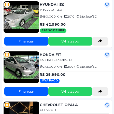
HYUNDAI I30
145CV AUT. 2.0
180.000 Km
2010
São José/SC
R$ 42.990,00
ABAIXO DA FIPE
Financiar
Whatsapp
HONDA FIT
EX S EX FLEX MEC. 1.5
272.000 Km
2007
São José/SC
R$ 29.990,00
IPVA PAGO
Financiar
Whatsapp
CHEVROLET OPALA
CHEVROLET