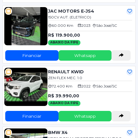
JAC MOTORS E-JS4
150CV AUT. (ELETRICO)
60.000 Km
2023
São José/SC
R$ 119.900,00
ABAIXO DA FIPE
Financiar
Whatsapp
RENAULT KWID
ZEN FLEX MEC. 1.0
72.400 Km
2022
São José/SC
R$ 39.990,00
ABAIXO DA FIPE
Financiar
Whatsapp
BMW X4