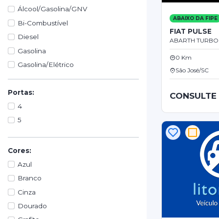
Álcool/Gasolina/GNV
ABAIXO DA FIPE
Bi-Combustível
FIAT PULSE
Diesel
ABARTH TURBO F
Gasolina
0 Km
Gasolina/Elétrico
São José/SC
Portas:
CONSULTE
4
5
Cores:
Azul
Branco
Cinza
Dourado