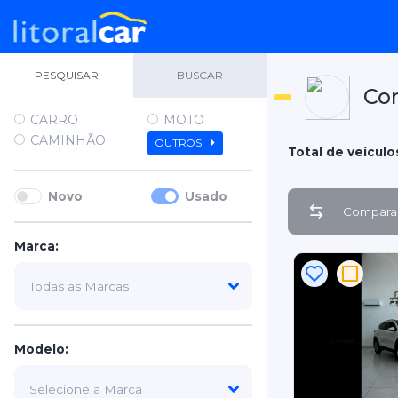
PESQUISAR
BUSCAR
Co
CARRO
MOTO
CAMINHÃO
OUTROS
Total de veículo
Novo
Usado
Comparar
Marca:
Modelo: