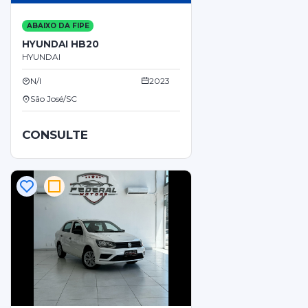
ABAIXO DA FIPE
HYUNDAI HB20
HYUNDAI
N/I
2023
São José/SC
CONSULTE