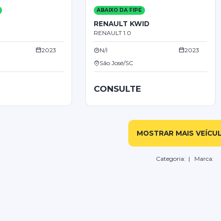
ABAIXO DA FIPE
S
RENAULT KWID
RENAULT 1.0
2023
N/I
2023
São José/SC
CONSULTE
MOSTRAR MAIS VEÍCU
Categoria:
| Marca: