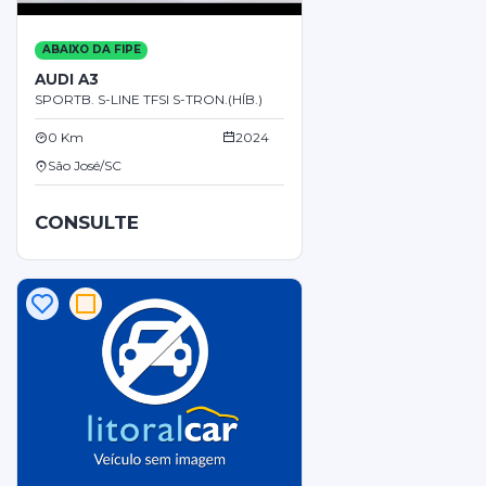
ABAIXO DA FIPE
AUDI A3
SPORTB. S-LINE TFSI S-TRON.(HÍB.)
0 Km
2024
São José/SC
CONSULTE