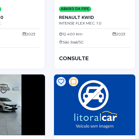
ABAIXO DA FIPE
20
RENAULT KWID
.
INTENSE FLEX MEC. 1.0
2023
12.400 Km
2023
São José/SC
CONSULTE