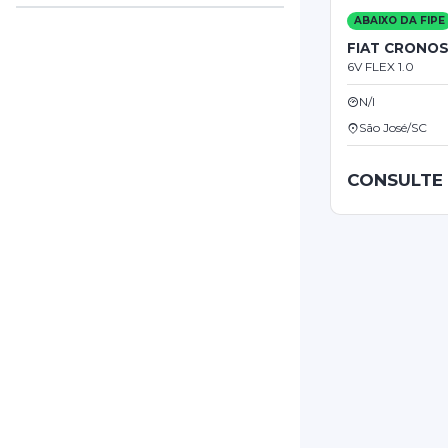
ABAIXO DA FIPE
FIAT CRONO
6V FLEX 1.0
N/I
São José/SC
CONSULTE