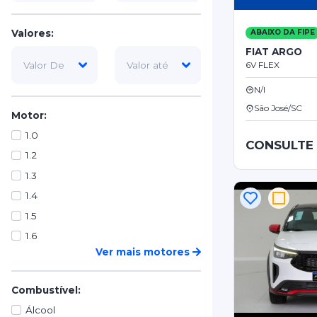
Valores:
ABAIXO DA FIPE
FIAT ARGO
6V FLEX
N/I
São José/SC
Motor:
1.0
CONSULTE
1.2
1.3
1.4
1.5
1.6
Ver mais motores
Combustível:
Álcool