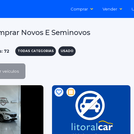
Comprar
Vender
U
mprar Novos E Seminovos
s: 72
TODAS CATEGORIAS
USADO
 veículos