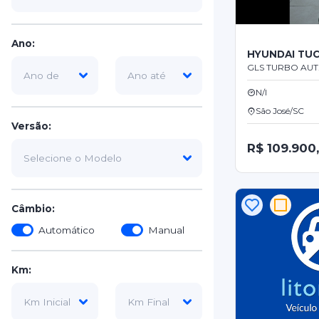
Ano:
HYUNDAI TU
GLS TURBO AUT
N/I
São José/SC
Versão:
R$ 109.900
Câmbio:
Automático
Manual
Km: