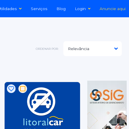
tilidades
Serviços
Blog
Login
Anuncie aqui
ORDENAR POR: