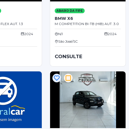
ABAIXO DA FIPE
BMW X6
LEX AUT. 1.3
M COMPETITION BI-TB (HIB) AUT. 3.0
2024
N/I
2024
São José/SC
CONSULTE