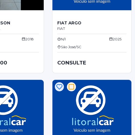
CSON
FIAT ARGO
.
FIAT
2018
N/I
2025
São José/SC
,00
CONSULTE