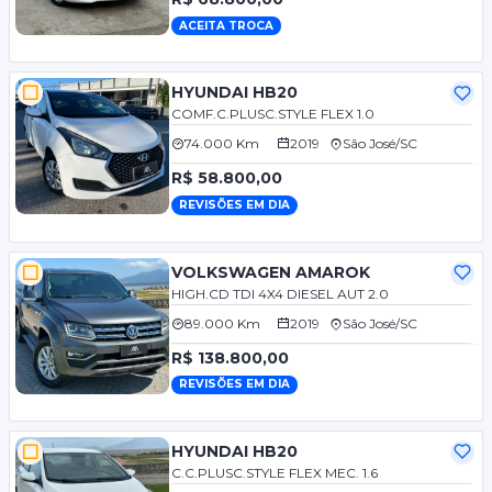
ACEITA TROCA
HYUNDAI HB20
COMF.C.PLUSC.STYLE FLEX 1.0
74.000 Km
2019
São José/SC
R$ 58.800,00
REVISÕES EM DIA
VOLKSWAGEN AMAROK
HIGH.CD TDI 4X4 DIESEL AUT 2.0
89.000 Km
2019
São José/SC
R$ 138.800,00
REVISÕES EM DIA
HYUNDAI HB20
C.C.PLUSC.STYLE FLEX MEC. 1.6