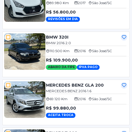
89.980 Km
2017
São José/SC
R$ 56.800,00
REVISÕES EM DIA
BMW 320I
BMW 2016 2.0
110.500 Km
2016
São José/SC
R$ 109.900,00
ABAIXO DA FIPE
IPVA PAGO
MERCEDES BENZ GLA 200
MERCEDES BENZ 2016 1.6
69.120 Km
2016
São José/SC
R$ 99.880,00
ACEITA TROCA