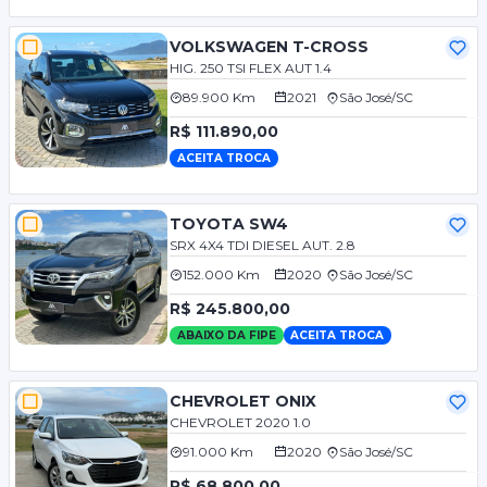
VOLKSWAGEN T-CROSS
HIG. 250 TSI FLEX AUT 1.4
89.900 Km
2021
São José/SC
R$ 111.890,00
ACEITA TROCA
TOYOTA SW4
SRX 4X4 TDI DIESEL AUT. 2.8
152.000 Km
2020
São José/SC
R$ 245.800,00
ABAIXO DA FIPE
ACEITA TROCA
CHEVROLET ONIX
CHEVROLET 2020 1.0
91.000 Km
2020
São José/SC
R$ 68.800,00