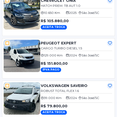
CHEVROLET ONIX
HATCH PREM. TB AUT 1.0
10.650 Km
2025
São José/SC
R$ 105.880,00
ACEITA TROCA
PEUGEOT EXPERT
CARGO TURBO DIESEL 1.5
129.000 Km
2024
São José/SC
R$ 151.800,00
IPVA PAGO
VOLKSWAGEN SAVEIRO
ROBUST TOTAL FLEX 1.6
39.000 Km
2024
São José/SC
R$ 79.800,00
ACEITA TROCA