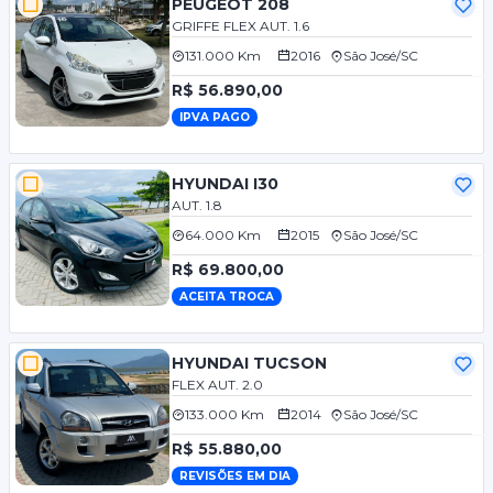
PEUGEOT 208
GRIFFE FLEX AUT. 1.6
131.000 Km
2016
São José/SC
R$ 56.890,00
IPVA PAGO
HYUNDAI I30
AUT. 1.8
64.000 Km
2015
São José/SC
R$ 69.800,00
ACEITA TROCA
HYUNDAI TUCSON
FLEX AUT. 2.0
133.000 Km
2014
São José/SC
R$ 55.880,00
REVISÕES EM DIA