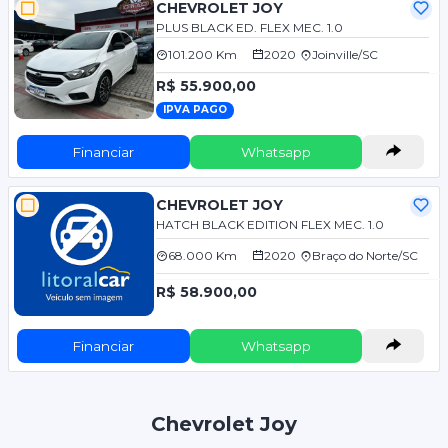
CHEVROLET JOY
PLUS BLACK ED. FLEX MEC. 1.0
101.200 Km
2020
Joinville/SC
R$ 55.900,00
IPVA PAGO
Financiar
Whatsapp
CHEVROLET JOY
HATCH BLACK EDITION FLEX MEC. 1.0
68.000 Km
2020
Braço do Norte/SC
R$ 58.900,00
Financiar
Whatsapp
Chevrolet Joy