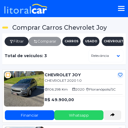
Comprar Carros Chevrolet Joy
Filtrar
Comparar
CARROS
USADO
CHEVROLET
Total de veículos: 3
CHEVROLET JOY
CHEVROLET 2020 1.0
106.298 Km
2020
Florianópolis/SC
R$ 49.900,00
Financiar
Whatsapp