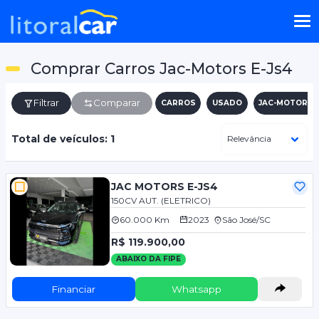
Comprar Carros Jac-Motors E-Js4
Filtrar
Comparar
CARROS
USADO
JAC-MOTORS
Total de veículos: 1
JAC MOTORS E-JS4
150CV AUT. (ELETRICO)
60.000 Km
2023
São José/SC
R$ 119.900,00
ABAIXO DA FIPE
Financiar
Whatsapp