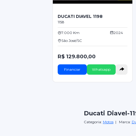
DUCATI DIAVEL 1198
1158
7.000 Km
2024
São José/SC
R$ 129.800,00
Financiar
Whatsapp
Ducati Diavel-1
Categoria:
Motos
| Marca:
Du