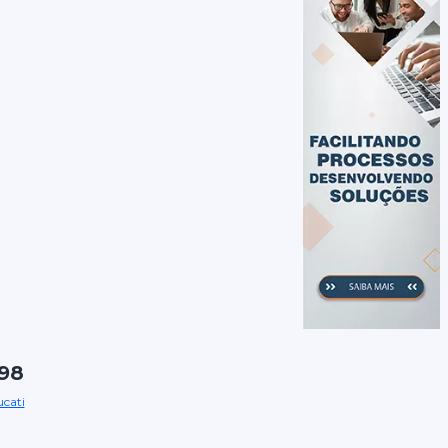
198
cati