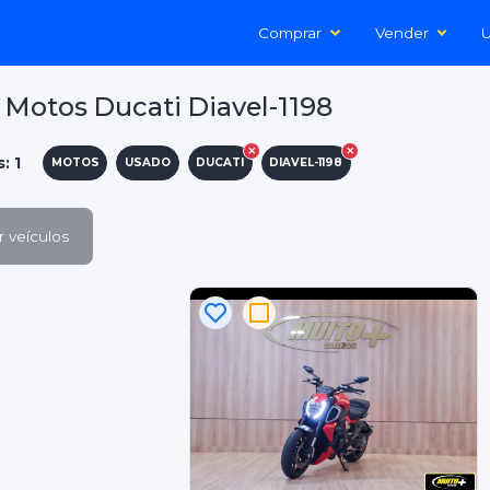
Comprar
Vender
U
Motos Ducati Diavel-1198
: 1
MOTOS
USADO
DUCATI
DIAVEL-1198
 veículos