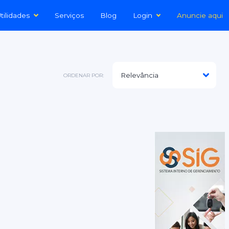
tilidades
Serviços
Blog
Login
Anuncie aqui
ORDENAR POR: