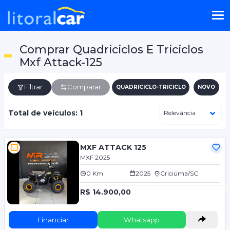
Comprar Quadriciclos E Triciclos
Mxf Attack-125
Filtrar
Comparar
QUADRICICLO-TRICICLO
NOVO
Total de veículos: 1
MXF ATTACK 125
MXF 2025
0 Km
2025
Criciúma/SC
R$ 14.900,00
Financiar
Whatsapp