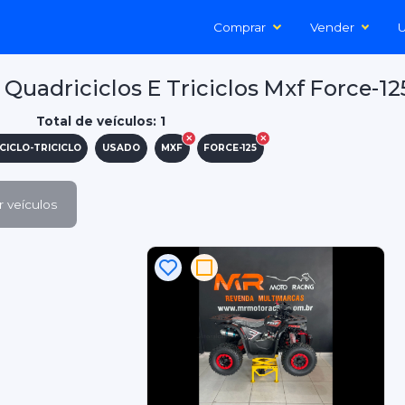
Comprar
Vender
U
Quadriciclos E Triciclos Mxf Force-12
Total de veículos: 1
CICLO-TRICICLO
USADO
MXF
FORCE-125
 veículos