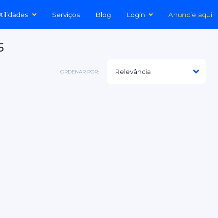
tilidades
Serviços
Blog
Login
Anuncie aqui
5
ORDENAR POR: