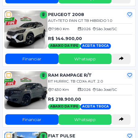
PEUGEOT 2008
AUT+TETO PAN GT TB HIBRIDO 1.0
7.980 Km
2026
São José/SC
R$ 144.900,00
ABAIXO DA FIPE
ACEITA TROCA
Financiar
Whatsapp
RAM RAMPAGE R/T
RT HURRIC. TB CDX4 AUT. 2.0
7.630 Km
2026
São José/SC
R$ 218.900,00
ABAIXO DA FIPE
ACEITA TROCA
Financiar
Whatsapp
FIAT PULSE