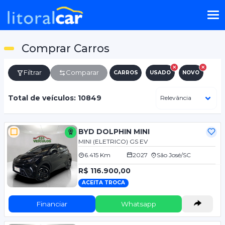
Comprar Carros
Filtrar
Comparar
CARROS
USADO
NOVO
Total de veículos: 10849
BYD DOLPHIN MINI
MINI (ELETRICO) GS EV
6.415 Km
2027
São José/SC
R$ 116.900,00
ACEITA TROCA
Financiar
Whatsapp