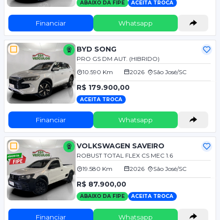
ABAIXO DA FIPE
ACEITA TROCA
Financiar
Whatsapp
BYD SONG
PRO GS DM AUT. (HIBRIDO)
10.590 Km
2026
São José/SC
R$ 179.900,00
ACEITA TROCA
Financiar
Whatsapp
VOLKSWAGEN SAVEIRO
ROBUST TOTAL FLEX CS MEC 1.6
19.580 Km
2026
São José/SC
R$ 87.900,00
ABAIXO DA FIPE
ACEITA TROCA
Financiar
Whatsapp