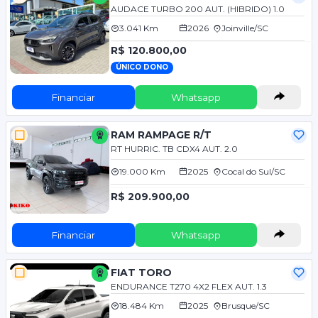
AUDACE TURBO 200 AUT. (HIBRIDO) 1.0
3.041 Km
2026
Joinville/SC
R$ 120.800,00
ÚNICO DONO
Financiar
Whatsapp
RAM RAMPAGE R/T
RT HURRIC. TB CDX4 AUT. 2.0
19.000 Km
2025
Cocal do Sul/SC
R$ 209.900,00
Financiar
Whatsapp
FIAT TORO
ENDURANCE T270 4X2 FLEX AUT. 1.3
18.484 Km
2025
Brusque/SC