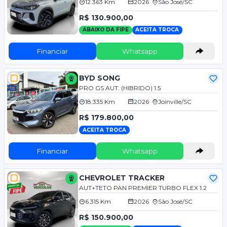
12.363 Km
2026
São José/SC
R$ 130.900,00
ABAIXO DA FIPE
ACEITA TROCA
Financiar
Whatsapp
BYD SONG
PRO GS AUT. (HIBRIDO) 1.5
18.335 Km
2026
Joinville/SC
R$ 179.800,00
ACEITA TROCA
Financiar
Whatsapp
CHEVROLET TRACKER
AUT+TETO PAN PREMIER TURBO FLEX 1.2
6.315 Km
2026
São José/SC
R$ 150.900,00