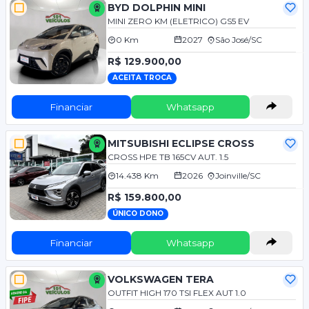
BYD DOLPHIN MINI
MINI ZERO KM (ELETRICO) GS5 EV
0 Km
2027
São José/SC
R$ 129.900,00
ACEITA TROCA
Financiar
Whatsapp
MITSUBISHI ECLIPSE CROSS
CROSS HPE TB 165CV AUT. 1.5
14.438 Km
2026
Joinville/SC
R$ 159.800,00
ÚNICO DONO
Financiar
Whatsapp
VOLKSWAGEN TERA
OUTFIT HIGH 170 TSI FLEX AUT 1.0