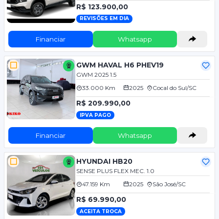
R$ 123.900,00
REVISÕES EM DIA
Financiar
Whatsapp
GWM HAVAL H6 PHEV19
GWM 2025 1.5
33.000 Km
2025
Cocal do Sul/SC
R$ 209.990,00
IPVA PAGO
Financiar
Whatsapp
HYUNDAI HB20
SENSE PLUS FLEX MEC. 1.0
47.159 Km
2025
São José/SC
R$ 69.990,00
ACEITA TROCA