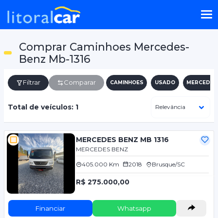
Comprar Caminhoes Mercedes-
Benz Mb-1316
Filtrar
Comparar
CAMINHOES
USADO
MERCEDES
Total de veículos: 1
MERCEDES BENZ MB 1316
MERCEDES BENZ
405.000 Km
2018
Brusque/SC
R$ 275.000,00
Financiar
Whatsapp