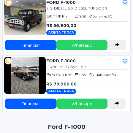
FORD F-1000
S. S. DIESEL S.S. DIESEL TURBO 3.9
11.111.111 Km
1989
Joinville/SC
R$ 56.900,00
ACEITA TROCA
Financiar
Whatsapp
FORD F-1000
F1000 IMPECÁVEL 3.9
174.000 Km
1985
Guabiruba/SC
R$ 79.900,00
ACEITA TROCA
Financiar
Whatsapp
Ford F-1000