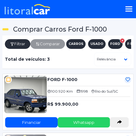
Comprar Carros Ford F-1000
Filtrar
Comparar
CARROS
USADO
FORD
F-10
Total de veículos: 3
FORD F-1000
100.920 Km
1998
Rio do Sul/SC
R$ 99.900,00
Financiar
Whatsapp