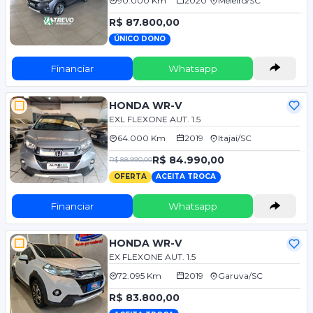
90.000 Km
2020
Meleiro/SC
R$ 87.800,00
ÚNICO DONO
Financiar
Whatsapp
HONDA WR-V
EXL FLEXONE AUT. 1.5
64.000 Km
2019
Itajaí/SC
R$ 84.990,00
R$ 88.990,00
OFERTA
ACEITA TROCA
Financiar
Whatsapp
HONDA WR-V
EX FLEXONE AUT. 1.5
72.095 Km
2019
Garuva/SC
R$ 83.800,00