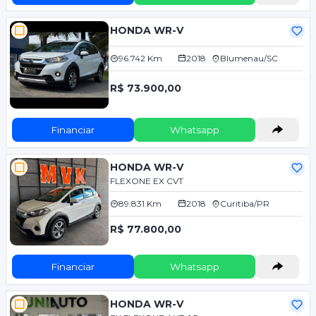
HONDA WR-V
96.742 Km
2018
Blumenau/SC
R$ 73.900,00
Financiar
Whatsapp
HONDA WR-V
FLEXONE EX CVT
89.831 Km
2018
Curitiba/PR
R$ 77.800,00
Financiar
Whatsapp
HONDA WR-V