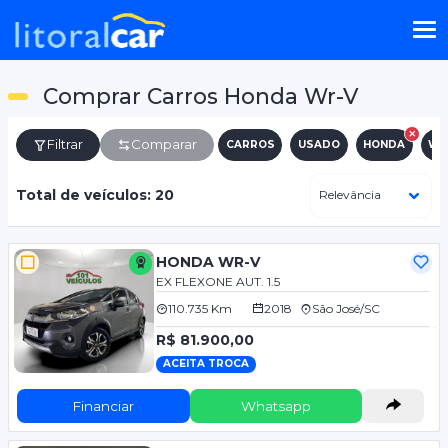
Comprar Carros Honda Wr-V
Filtrar
Comparar
CARROS
USADO
HONDA
WR
Total de veículos: 20
HONDA WR-V
EX FLEXONE AUT. 1.5
110.735 Km
2018
São José/SC
R$ 81.900,00
ACEITA TROCA
Financiar
Whatsapp