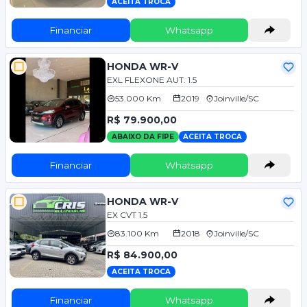
ACEITA TROCA
Financiar
Whatsapp
HONDA WR-V
EXL FLEXONE AUT. 1.5
53.000 Km
2019
Joinville/SC
R$ 79.900,00
ABAIXO DA FIPE
ACEITA TROCA
Financiar
Whatsapp
HONDA WR-V
EX CVT 1.5
83.100 Km
2018
Joinville/SC
R$ 84.900,00
ACEITA TROCA
Financiar
Whatsapp