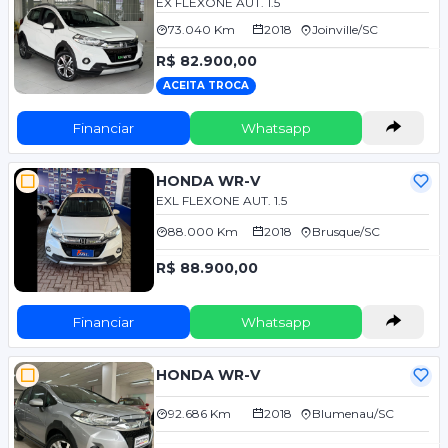
EX FLEXONE AUT. 1.5
73.040 Km
2018
Joinville/SC
R$ 82.900,00
ACEITA TROCA
Financiar
Whatsapp
HONDA WR-V
EXL FLEXONE AUT. 1.5
88.000 Km
2018
Brusque/SC
R$ 88.900,00
Financiar
Whatsapp
HONDA WR-V
92.686 Km
2018
Blumenau/SC