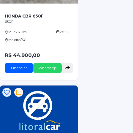
HONDA CBR 650F
650F
29.326 Km
2019
Meleiro/SC
R$ 44.900,00
Financiar
Whatsapp