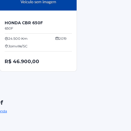
HONDA CBR 650F
650F
24.500 Km
2019
Joinville/SC
R$ 46.900,00
f
onda