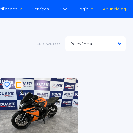
tilidades
Serviços
Blog
Login
Anuncie aqui
ORDENAR POR: