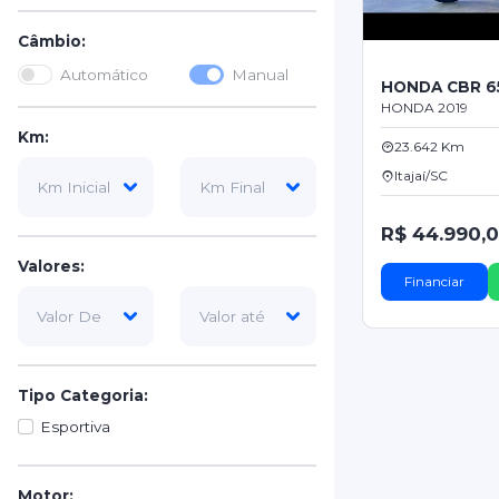
Câmbio:
Automático
Manual
HONDA CBR 6
HONDA 2019
Km:
23.642 Km
Itajaí/SC
R$ 44.990,
Valores:
Financiar
Tipo Categoria:
Esportiva
Motor: