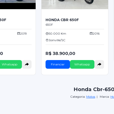
50F
HONDA CBR 650F
650F
2019
50.000 Km
2016
Joinville/SC
00
R$ 38.900,00
Whatsapp
Financiar
Whatsapp
Honda Cbr-650
Categoria:
Motos
| Marca:
H