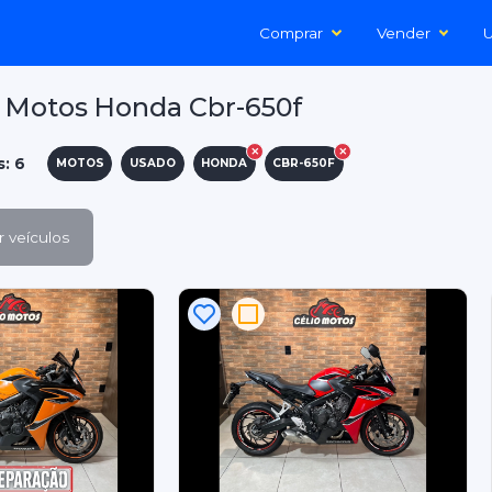
Comprar
Vender
U
 Motos Honda Cbr-650f
s: 6
MOTOS
USADO
HONDA
CBR-650F
 veículos