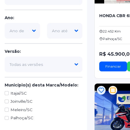
HONDA CBR 6
Ano:
22.452 Km
Palhoça/SC
Versão:
R$ 45.900,
Financiar
Município(s) desta Marca/Modelo:
Itajaí/SC
Joinville/SC
Meleiro/SC
Palhoça/SC