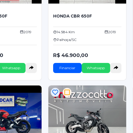
50F
HONDA CBR 650F
2019
14.584 Km
2019
Palhoça/SC
00
R$ 46.900,00
Whatsapp
Financiar
Whatsapp