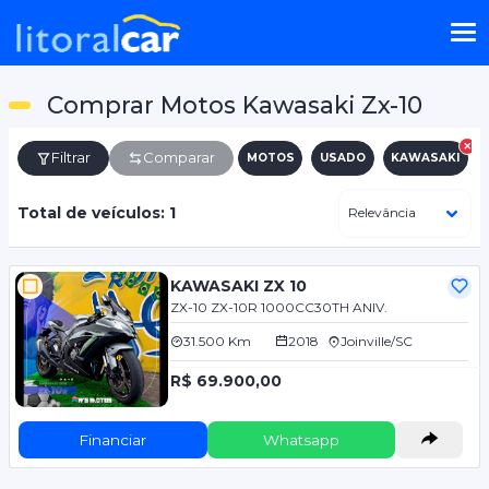
Comprar Motos Kawasaki Zx-10
Filtrar
Comparar
MOTOS
USADO
KAWASAKI
Total de veículos: 1
KAWASAKI ZX 10
ZX-10 ZX-10R 1000CC30TH ANIV.
31.500 Km
2018
Joinville/SC
R$ 69.900,00
Financiar
Whatsapp