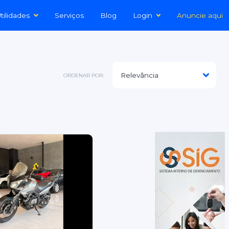
tilidades
Serviços
Blog
Login
Anuncie aqui
ORDENAR POR: