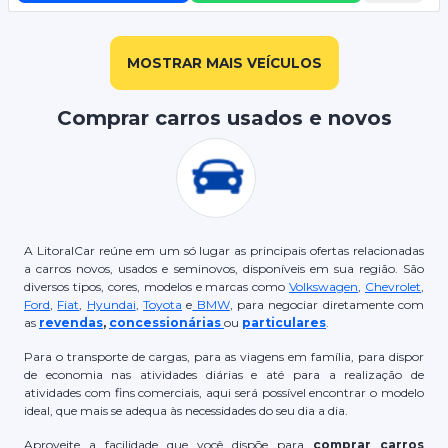
MOSTRAR MAIS VEÍCULOS
Comprar carros usados e novos
A LitoralCar reúne em um só lugar as principais ofertas relacionadas
a carros novos, usados e seminovos, disponíveis em sua região. São
diversos tipos, cores, modelos e marcas como
Volkswagen
,
Chevrolet
,
Ford
,
Fiat
,
Hyundai
,
Toyota
e
BMW
, para negociar diretamente com
as
revendas
,
concessionárias
ou
particulares
.
Para o transporte de cargas, para as viagens em família, para dispor
de economia nas atividades diárias e até para a realização de
atividades com fins comerciais, aqui será possível encontrar o modelo
ideal, que mais se adequa às necessidades do seu dia a dia.
Aproveite a facilidade que você dispõe para
comprar carros