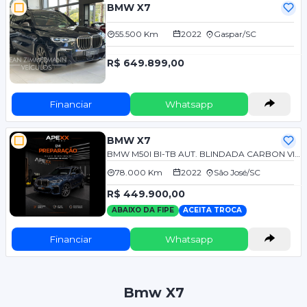
BMW X7
55.500 Km
2022
Gaspar/SC
R$ 649.899,00
Financiar
Whatsapp
BMW X7
BMW M50I BI-TB AUT. BLINDADA CARBON VIDROS AGP 4.4
78.000 Km
2022
São José/SC
R$ 449.900,00
ABAIXO DA FIPE
ACEITA TROCA
Financiar
Whatsapp
Bmw X7