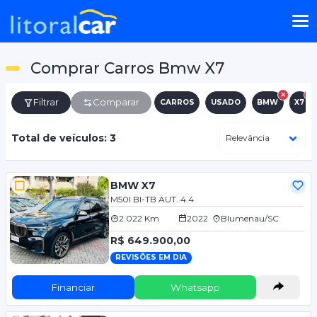
Comprar Carros Bmw X7
Filtrar
Comparar
CARROS
USADO
BMW
X7
Total de veículos: 3
BMW X7
M50I BI-TB AUT. 4.4
2.022 Km
2022
Blumenau/SC
R$ 649.900,00
REVISÕES EM DIA
Financiar
Whatsapp