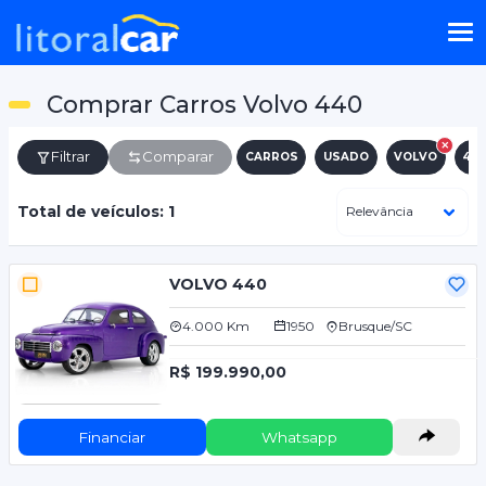
Comprar Carros Volvo 440
Filtrar
Comparar
CARROS
USADO
VOLVO
44
Total de veículos: 1
VOLVO 440
4.000 Km
1950
Brusque/SC
R$ 199.990,00
Financiar
Whatsapp