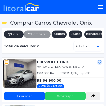
Comprar Carros Chevrolet Onix
Filtrar
Comparar
CARROS
USADO
CHEVROLET
Total de veículos: 2
CHEVROLET ONIX
HATCH LTZ FLEXPOWER MEC. 1.4
63.500 Km
2018
Biguaçu/SC
R$ 64.900,00
REVISÕES EM DIA
Financiar
Whatsapp