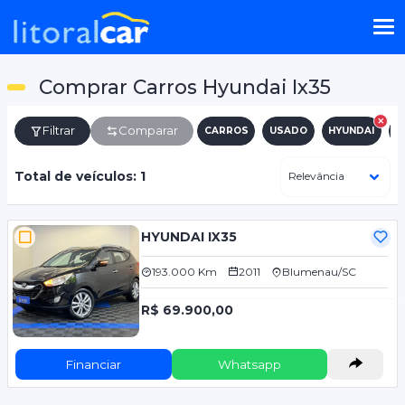
Comprar Carros Hyundai Ix35
Filtrar
Comparar
CARROS
USADO
HYUNDAI
I
Total de veículos: 1
HYUNDAI IX35
193.000 Km
2011
Blumenau/SC
R$ 69.900,00
Financiar
Whatsapp