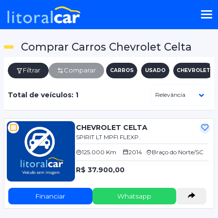
Comprar Carros Chevrolet Celta
Filtrar
Comparar
CARROS
USADO
CHEVROLET
Total de veículos: 1
CHEVROLET CELTA
SPIRIT LT MPFI FLEXP.
125.000 Km
2014
Braço do Norte/SC
R$ 37.900,00
Financiar
Whatsapp