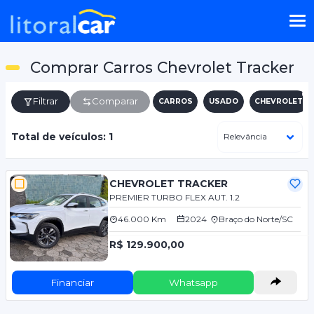
Comprar Carros Chevrolet Tracker
Filtrar
Comparar
CARROS
USADO
CHEVROLET
Total de veículos: 1
CHEVROLET TRACKER
PREMIER TURBO FLEX AUT. 1.2
46.000 Km
2024
Braço do Norte/SC
R$ 129.900,00
Financiar
Whatsapp