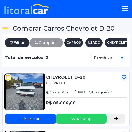
Comprar Carros Chevrolet D-20
Filtrar
Comparar
CARROS
USADO
CHEVROLET
Total de veículos: 2
CHEVROLET D-20
CHEVROLET
45.964 Km
1993
Brusque/SC
R$ 85.000,00
Financiar
Whatsapp