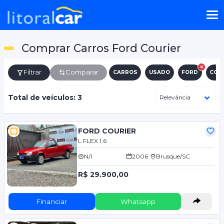
Comprar Carros Ford Courier
Filtrar
Comparar
CARROS
USADO
FORD
COU
Total de veículos: 3
FORD COURIER
L FLEX 1.6
N/I
2006
Brusque/SC
R$ 29.900,00
Financiar
Whatsapp