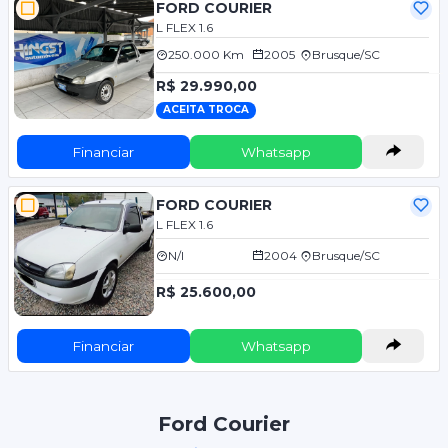
FORD COURIER
L FLEX 1.6
250.000 Km
2005
Brusque/SC
R$ 29.990,00
ACEITA TROCA
Financiar
Whatsapp
FORD COURIER
L FLEX 1.6
N/I
2004
Brusque/SC
R$ 25.600,00
Financiar
Whatsapp
Ford Courier