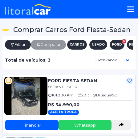
Comprar Carros Ford Fiesta-Sedan
Filtrar
Comparar
CARROS
USADO
FORD
FIES
Total de veículos: 3
FORD FIESTA SEDAN
SEDAN FLEX 1.0
101.800 Km
2013
Brusque/SC
R$ 34.990,00
ACEITA TROCA
Financiar
Whatsapp