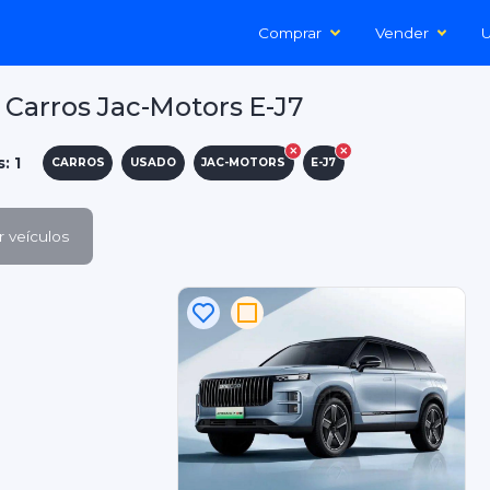
Comprar
Vender
U
Carros Jac-Motors E-J7
: 1
CARROS
USADO
JAC-MOTORS
E-J7
 veículos