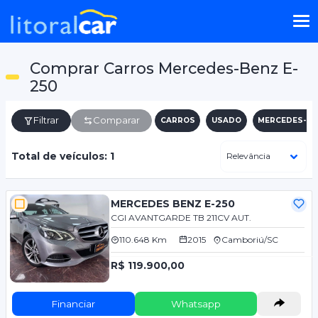
Comprar Carros Mercedes-Benz E-
250
Filtrar
Comparar
CARROS
USADO
MERCEDES-BE
Total de veículos: 1
MERCEDES BENZ E-250
CGI AVANTGARDE TB 211CV AUT.
110.648 Km
2015
Camboriú/SC
R$ 119.900,00
Financiar
Whatsapp