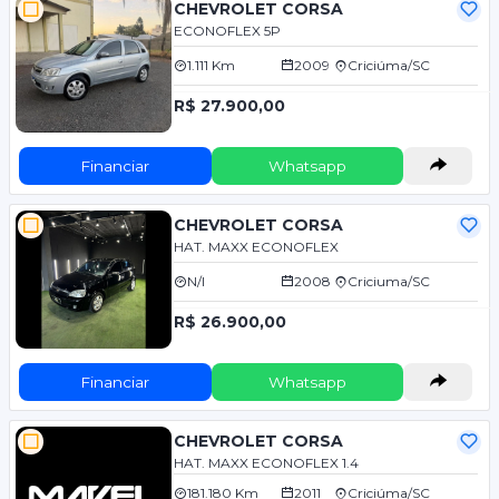
CHEVROLET CORSA
ECONOFLEX 5P
1.111 Km
2009
Criciúma/SC
R$ 27.900,00
Financiar
Whatsapp
CHEVROLET CORSA
HAT. MAXX ECONOFLEX
N/I
2008
Criciuma/SC
R$ 26.900,00
Financiar
Whatsapp
CHEVROLET CORSA
HAT. MAXX ECONOFLEX 1.4
181.180 Km
2011
Criciúma/SC