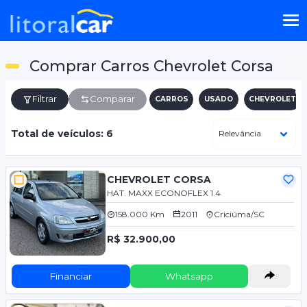
Comprar Carros Chevrolet Corsa
Filtrar
Comparar
CARROS
USADO
CHEVROLET
Total de veículos: 6
CHEVROLET CORSA
HAT. MAXX ECONOFLEX 1.4
158.000 Km
2011
Criciúma/SC
R$ 32.900,00
Financiar
Whatsapp