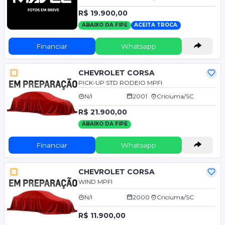
R$ 19.900,00
ABAIXO DA FIPE
ACEITA TROCA
Financiar
Whatsapp
CHEVROLET CORSA
PICK-UP STD RODEIO MPFI
N/I
2001
Criciuma/SC
R$ 21.900,00
ABAIXO DA FIPE
Financiar
Whatsapp
CHEVROLET CORSA
WIND MPFI
N/I
2000
Criciuma/SC
R$ 11.900,00