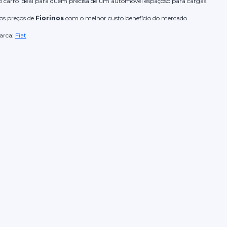
 o carro ideal para quem precisa de um automóvel espaçoso para cargas.
os preços de
Fiorinos
com o melhor custo benefício do mercado.
rca:
Fiat