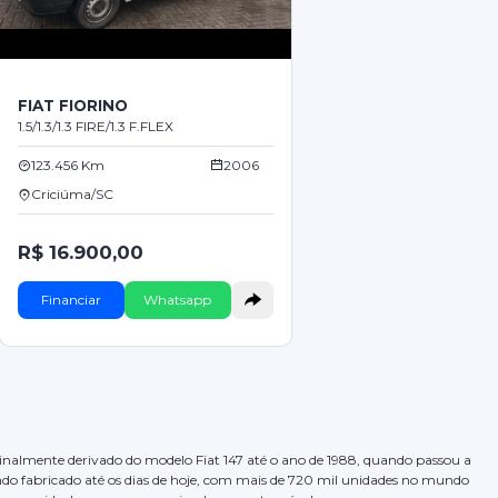
FIAT FIORINO
1.5/1.3/1.3 FIRE/1.3 F.FLEX
123.456 Km
2006
Criciúma/SC
R$ 16.900,00
Financiar
Whatsapp
riginalmente derivado do modelo Fiat 147 até o ano de 1988, quando passou a
endo fabricado até os dias de hoje, com mais de 720 mil unidades no mundo