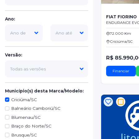
FIAT FIORINO
Ano:
ENDURANCE EVO 
72.000 Km
Criciúma/SC
Versão:
R$ 85.990,
Financiar
Município(s) desta Marca/Modelo:
Criciúma/SC
Balneário Camboriú/SC
Blumenau/SC
Braço do Norte/SC
Brusque/SC