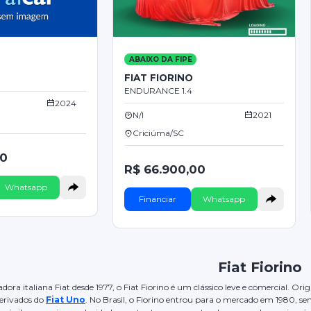
ABAIXO DA FIPE
FIAT FIORINO
ENDURANCE 1.4
2024
N/I
2021
Criciúma/SC
00
R$ 66.900,00
Whatsapp
Financiar
Whatsapp
Fiat Fiorino
ora italiana Fiat desde 1977, o Fiat Fiorino é um clássico leve e comercial. O
erivados do
Fiat Uno
. No Brasil, o Fiorino entrou para o mercado em 1980, s