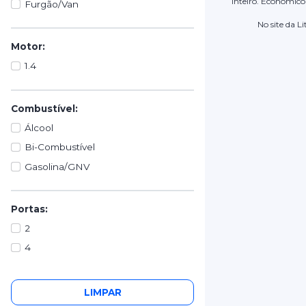
inteiro. Econômico
Furgão/Van
No site da L
Motor:
1.4
Combustível:
Álcool
Bi-Combustível
Gasolina/GNV
Portas:
2
4
Cores:
LIMPAR