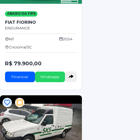
ABAIXO DA FIPE
FIAT FIORINO
ENDURANCE
N/I
2024
Criciúma/SC
R$ 79.900,00
Financiar
Whatsapp