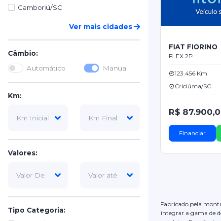
Camboriú/SC
Ver mais cidades
FIAT FIORINO
Câmbio:
FLEX 2P
Automático
Manual
123.456 Km
Criciúma/SC
Km:
R$ 87.900,
Financiar
Valores:
Fabricado pela montad
Tipo Categoria:
integrar a gama de d