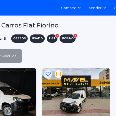
Comprar
Vender
U
Carros Fiat Fiorino
s: 6
CARROS
USADO
FIAT
FIORINO
 veículos