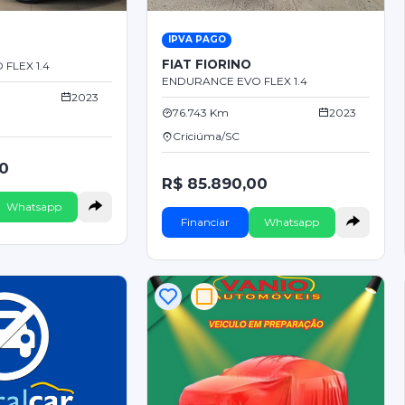
IPVA PAGO
FIAT FIORINO
FLEX 1.4
ENDURANCE EVO FLEX 1.4
2023
76.743 Km
2023
Criciúma/SC
00
R$ 85.890,00
Whatsapp
Financiar
Whatsapp