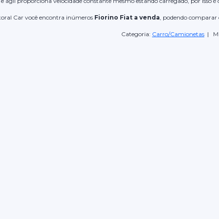
 e ágil proporciona velocidade constante mesmo estando carregado, por isso é
itoral Car você encontra inúmeros
Fiorino Fiat a venda
, podendo comparar 
Categoria:
Carro/Camionetas
| Ma