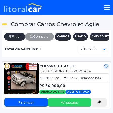
Comprar Carros Chevrolet Agile
Filtrar
Comparar
CARROS
USADO
CHEVROLET
Total de veículos: 1
CHEVROLET AGILE
LTZ EASYTRONIC FLEXPOWER 1.4
127.847 Km
2014
Florianópolis/SC
R$ 34.900,00
ABAIXO DA FIPE
ACEITA TROCA
Financiar
Whatsapp