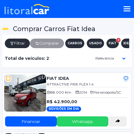
Comprar Carros Fiat Idea
Filtrar
Comparar
CARROS
USADO
FIAT
IDEA
Total de veículos: 2
FIAT IDEA
ATTRACTIVE FIRE FLEX 1.4
88.000 Km
2014
Florianópolis/SC
R$ 42.900,00
REVISÕES EM DIA
Financiar
Whatsapp