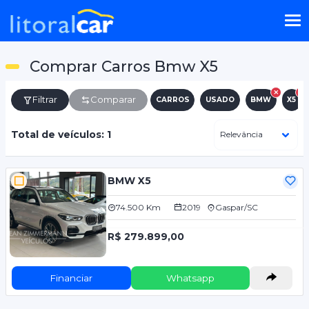
Comprar Carros Bmw X5
Filtrar
Comparar
CARROS
USADO
BMW
X5
Total de veículos: 1
BMW X5
74.500 Km
2019
Gaspar/SC
R$ 279.899,00
Financiar
Whatsapp