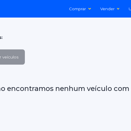
Comprar
Vender
U
s:
 veículos
ão encontramos nenhum veículo com 