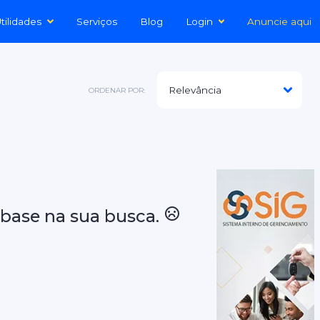
tilidades
Serviços
Blog
Login
Anuncie aqui
ORDENAR POR:
base na sua busca.