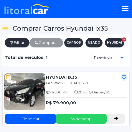
Comprar Carros Hyundai Ix35
Filtrar
Comparar
CARROS
USADO
HYUNDAI
I
Total de veículos: 1
HYUNDAI IX35
GLS 2WD FLEX AUT. 2.0
96.500 Km
2015
Gaspar/SC
R$ 79.900,00
Financiar
Whatsapp