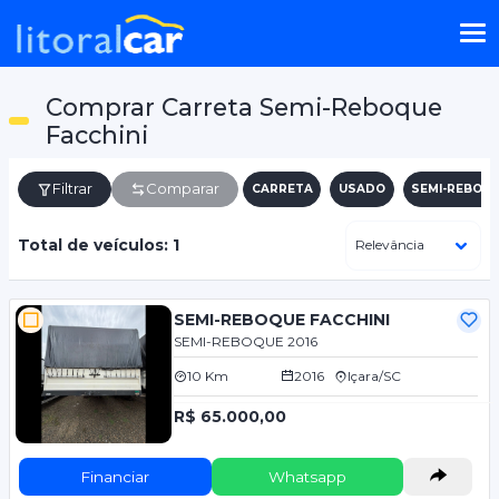
Comprar Carreta Semi-Reboque
Facchini
Filtrar
Comparar
CARRETA
USADO
SEMI-REBOQ
Total de veículos: 1
SEMI-REBOQUE FACCHINI
SEMI-REBOQUE 2016
10 Km
2016
Içara/SC
R$ 65.000,00
Financiar
Whatsapp