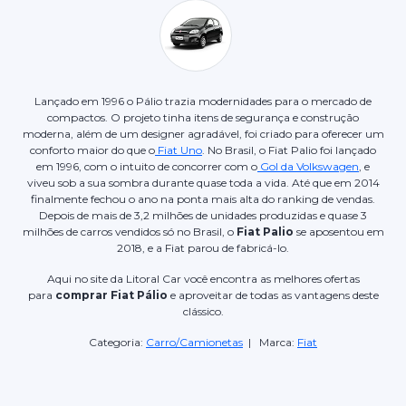
Lançado em 1996 o Pálio trazia modernidades para o mercado de
compactos. O projeto tinha itens de segurança e construção
moderna, além de um designer agradável, foi criado para oferecer um
conforto maior do que o
Fiat Uno
. No Brasil, o Fiat Palio foi lançado
em 1996, com o intuito de concorrer com o
Gol da Volkswagen
, e
viveu sob a sua sombra durante quase toda a vida. Até que em 2014
finalmente fechou o ano na ponta mais alta do ranking de vendas.
Depois de mais de 3,2 milhões de unidades produzidas e quase 3
milhões de carros vendidos só no Brasil, o
Fiat Palio
se aposentou em
2018, e a Fiat parou de fabricá-lo.
Aqui no site da Litoral Car você encontra as melhores ofertas
para
comprar Fiat Pálio
e aproveitar de todas as vantagens deste
clássico.
Categoria:
Carro/Camionetas
| Marca:
Fiat