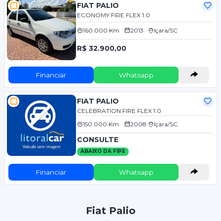
FIAT PALIO
ECONOMY FIRE FLEX 1.0
160.000 Km
2013
Içara/SC
R$ 32.900,00
Financiar
Whatsapp
FIAT PALIO
CELEBRATION FIRE FLEX 1.0
150.000 Km
2008
Içara/SC
CONSULTE
ABAIXO DA FIPE
Financiar
Whatsapp
Fiat Palio