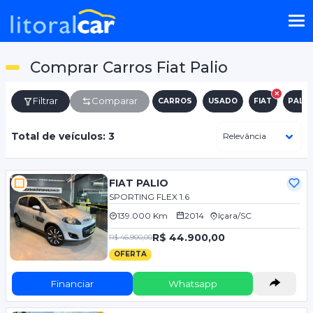
Comprar Carros Fiat Palio
Filtrar
Comparar
CARROS
USADO
FIAT
PALIO
Total de veículos: 3
FIAT PALIO
SPORTING FLEX 1.6
139.000 Km
2014
Içara/SC
R$ 44.900,00
R$ 46.900,00
OFERTA
Financiar
Whatsapp