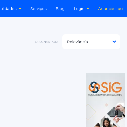
tilidades
Serviços
Blog
Login
Anuncie aqui
ORDENAR POR: