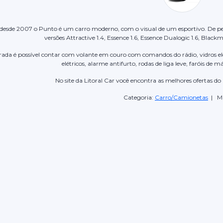
 desde 2007 o Punto é um carro moderno, com o visual de um esportivo. De per
versões Attractive 1.4, Essence 1.6, Essence Dualogic 1.6, Black
trada é possível contar com volante em couro com comandos do rádio, vidros el
elétricos, alarme antifurto, rodas de liga leve, faróis de m
No site da Litoral Car você encontra as melhores ofertas 
Categoria:
Carro/Camionetas
| Ma