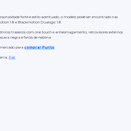
sonalidade forte e estilo acentuado, o modelo pode ser encontrado nas
motion 1.8 e Blackmotion Dualogic 1.8.
étricos traseiros com one touch e antiesmagamento, retrovisores externos
áscara negra e faróis de neblina.
do mercado para
comprar Punto
.
rca:
Fiat