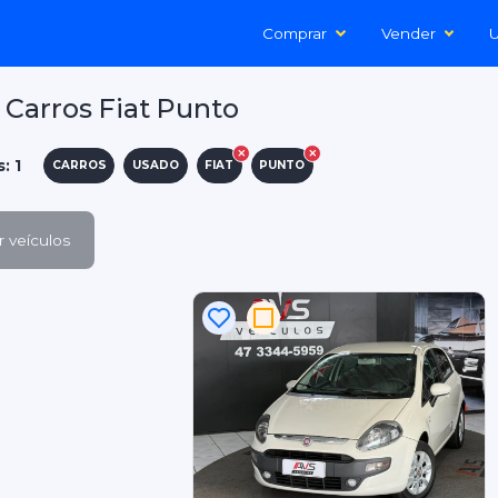
Comprar
Vender
U
Carros Fiat Punto
: 1
CARROS
USADO
FIAT
PUNTO
 veículos