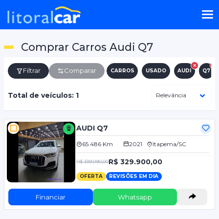
Comprar Carros Audi Q7
Filtrar
Comparar
CARROS
USADO
AUDI
Q7
Total de veículos: 1
AUDI Q7
65.486 Km
2021
Itapema/SC
R$ 329.900,00
R$ 339.090,00
OFERTA
REVISÕES EM DIA
Financiar
Whatsapp