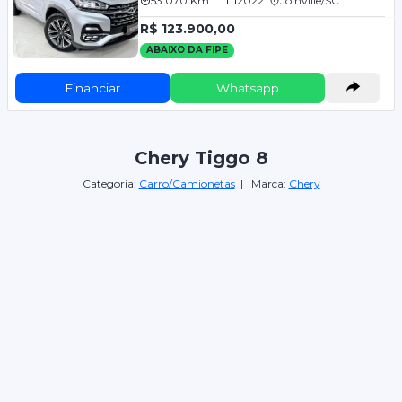
53.070 Km
2022
Joinville/SC
R$ 123.900,00
ABAIXO DA FIPE
Financiar
Whatsapp
Chery Tiggo 8
Categoria:
Carro/Camionetas
| Marca:
Chery