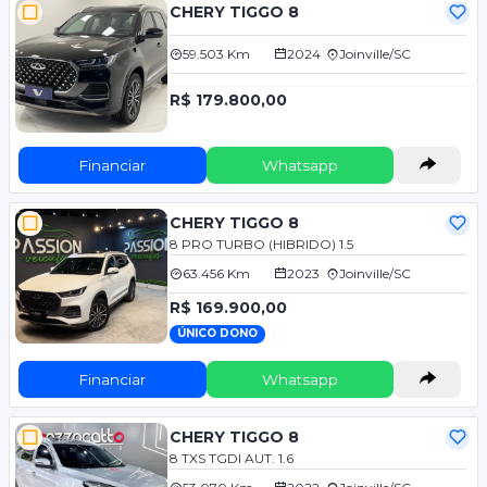
CHERY TIGGO 8
59.503 Km
2024
Joinville/SC
R$ 179.800,00
Financiar
Whatsapp
CHERY TIGGO 8
8 PRO TURBO (HIBRIDO) 1.5
63.456 Km
2023
Joinville/SC
R$ 169.900,00
ÚNICO DONO
Financiar
Whatsapp
CHERY TIGGO 8
8 TXS TGDI AUT. 1.6