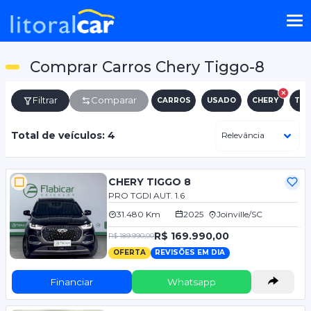
Comprar Carros Chery Tiggo-8
Filtrar
Comparar
CARROS
USADO
CHERY
TIG
Total de veículos: 4
CHERY TIGGO 8
PRO TGDI AUT. 1.6
31.480 Km
2025
Joinville/SC
R$ 169.990,00
R$ 189.990,00
OFERTA
REVISÕES EM DIA
Financiar
Whatsapp