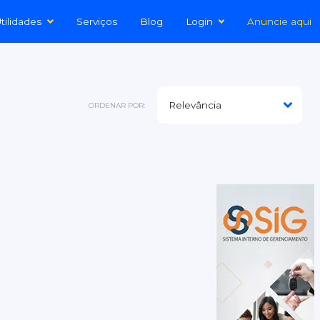
tilidades
Serviços
Blog
Login
Anuncie aqui
ORDENAR POR: