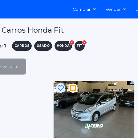
Comprar
Vender
U
Carros Honda Fit
: 1
CARROS
USADO
HONDA
FIT
 veículos