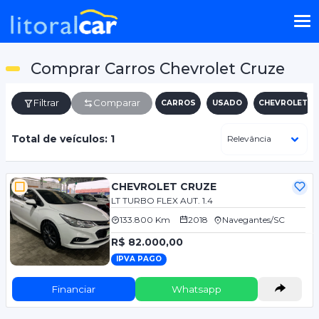
Comprar Carros Chevrolet Cruze
Filtrar
Comparar
CARROS
USADO
CHEVROLET
Total de veículos: 1
CHEVROLET CRUZE
LT TURBO FLEX AUT. 1.4
133.800 Km
2018
Navegantes/SC
R$ 82.000,00
IPVA PAGO
Financiar
Whatsapp