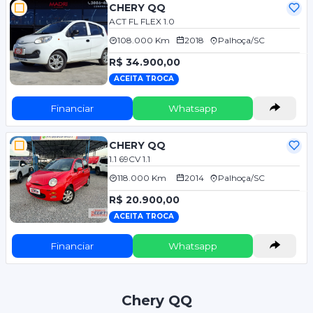
CHERY QQ
ACT FL FLEX 1.0
108.000 Km
2018
Palhoça/SC
R$ 34.900,00
ACEITA TROCA
Financiar
Whatsapp
CHERY QQ
1.1 69CV 1.1
118.000 Km
2014
Palhoça/SC
R$ 20.900,00
ACEITA TROCA
Financiar
Whatsapp
Chery QQ