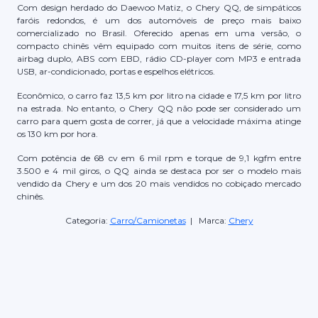
Com design herdado do Daewoo Matiz, o Chery QQ, de simpáticos
faróis redondos, é um dos automóveis de preço mais baixo
comercializado no Brasil. Oferecido apenas em uma versão, o
compacto chinês vêm equipado com muitos itens de série, como
airbag duplo, ABS com EBD, rádio CD-player com MP3 e entrada
USB, ar-condicionado, portas e espelhos elétricos.
Econômico, o carro faz 13,5 km por litro na cidade e 17,5 km por litro
na estrada. No entanto, o Chery QQ não pode ser considerado um
carro para quem gosta de correr, já que a velocidade máxima atinge
os 130 km por hora.
Com potência de 68 cv em 6 mil rpm e torque de 9,1 kgfm entre
3.500 e 4 mil giros, o QQ ainda se destaca por ser o modelo mais
vendido da Chery e um dos 20 mais vendidos no cobiçado mercado
chinês.
Categoria:
Carro/Camionetas
| Marca:
Chery