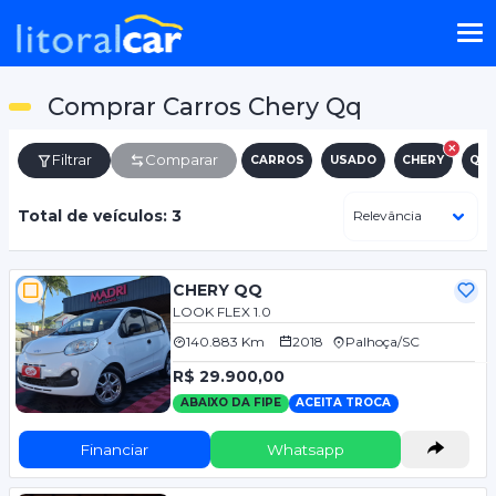
Comprar Carros Chery Qq
Filtrar
Comparar
CARROS
USADO
CHERY
QQ
Total de veículos: 3
CHERY QQ
LOOK FLEX 1.0
140.883 Km
2018
Palhoça/SC
R$ 29.900,00
ABAIXO DA FIPE
ACEITA TROCA
Financiar
Whatsapp